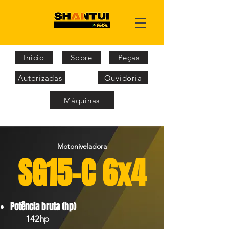
Início
Sobre
Peças
Autorizadas
Ouvidoria
Máquinas
Motoniveladora
SG15-C 6x4
Potência bruta (hp)
142hp