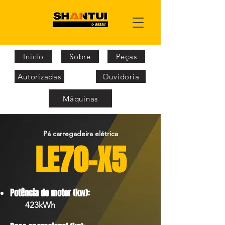
Início
Sobre
Peças
Autorizadas
Ouvidoria
Máquinas
Pá carregadeira elétrica
LE70-X5
Potência do motor (kw):
423kWh