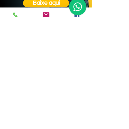
Baixe aqui
Adquirir
Se interessou pelo equipamento?
Adquira-o ou tire suas dúvidas nos
mandando uma mensagem!
Nome
*
Estado (sigla)
*
Email
*
Celular
*