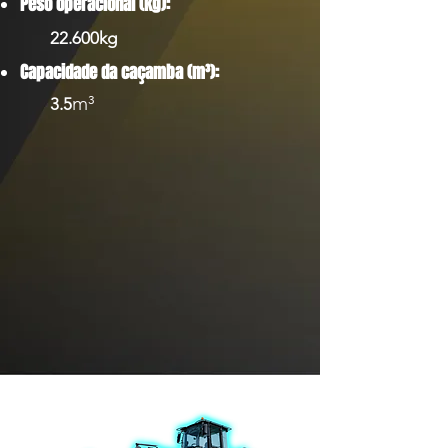
Peso operacional (kg):
22.600kg
Capacidade da caçamba (m³):
m³
3.5