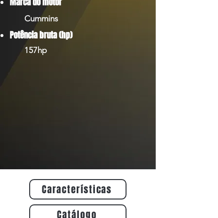
Marca do motor
Cummins
Potência bruta (hp)
157hp
Características
Catálogo