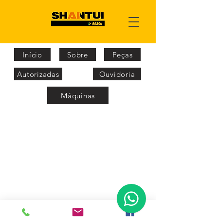
Início
Sobre
Peças
Autorizadas
Ouvidoria
Máquinas
​© 2026 por Shantui do Brasil